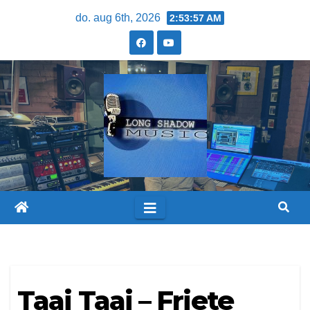
do. aug 6th, 2026
2:53:57 AM
Taai Taai – Friete