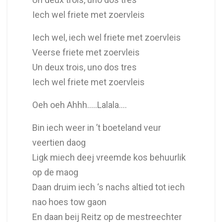
Iech wel friete met zoervleis
Iech wel, iech wel friete met zoervleis
Veerse friete met zoervleis
Un deux trois, uno dos tres
Iech wel friete met zoervleis
Oeh oeh Ahhh…..Lalala….
Bin iech weer in ’t boeteland veur
veertien daog
Ligk miech deej vreemde kos behuurlik
op de maog
Daan druim iech ‘s nachs altied tot iech
nao hoes tow gaon
En daan beij Reitz op de mestreechter