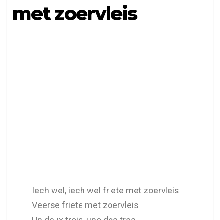
met zoervleis
Iech wel, iech wel friete met zoervleis
Veerse friete met zoervleis
Un deux trois, uno dos tres