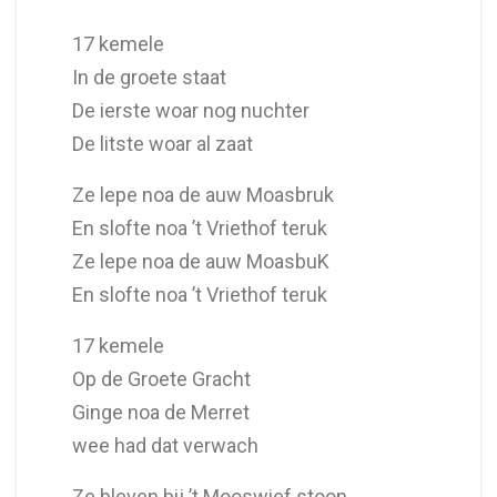
17 kemele
In de groete staat
De ierste woar nog nuchter
De litste woar al zaat
Ze lepe noa de auw Moasbruk
En slofte noa ’t Vriethof teruk
Ze lepe noa de auw MoasbuK
En slofte noa ’t Vriethof teruk
17 kemele
Op de Groete Gracht
Ginge noa de Merret
wee had dat verwach
Ze bleven bij ’t Mooswief stoon