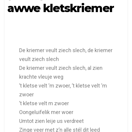
awwe kletskriemer
De kriemer veult ziech slech, de kriemer
veult ziech slech
De kriemer veult ziech slech, al zien
krachte vleuje weg
’t kletse velt ‘m zwoer, ’t kletse velt ‘m
zwoer
’t kletse velt m zwoer
Oongeluifelik mer woer
Umtot zien leije us verdreet
Zinge veer met z’n alle stél dit leed