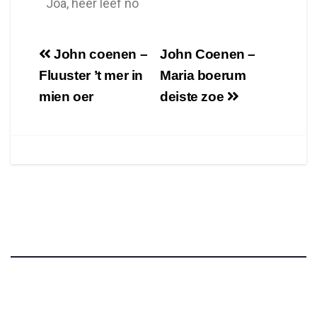
Joa, heer leef no
John coenen –
John Coenen –
Fluuster ’t mer in
Maria boerum
mien oer
deiste zoe