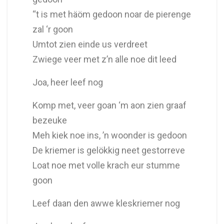
“t is met häöm gedoon noar de pierenge
zal ‘r goon
Umtot zien einde us verdreet
Zwiege veer met z’n alle noe dit leed
Joa, heer leef nog
Komp met, veer goan ‘m aon zien graaf
bezeuke
Meh kiek noe ins, ’n woonder is gedoon
De kriemer is gelökkig neet gestorreve
Loat noe met volle krach eur stumme
goon
Leef daan den awwe kleskriemer nog