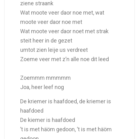
ziene straank
Wat moote veer daor noe met, wat
moote veer daor noe met
Wat moote veer daor noet met strak
steit heer in de gezet
umtot zien leije us verdreet
Zoeme veer met z’n alle noe dit leed
Zoemmm mmmmm
Joa, heer leef nog
De kriemer is haafdoed, de kriemer is
haafdoed
De kiemer is haafdoed
’t is met häöm gedoon, ’t is met häöm
gedoon