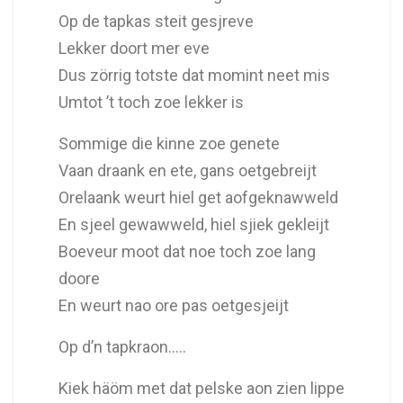
Op de tapkas steit gesjreve
Lekker doort mer eve
Dus zörrig totste dat momint neet mis
Umtot ’t toch zoe lekker is
Sommige die kinne zoe genete
Vaan draank en ete, gans oetgebreijt
Orelaank weurt hiel get aofgeknawweld
En sjeel gewawweld, hiel sjiek gekleijt
Boeveur moot dat noe toch zoe lang
doore
En weurt nao ore pas oetgesjeijt
Op d’n tapkraon…..
Kiek häöm met dat pelske aon zien lippe