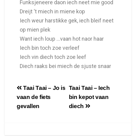
Funksjeneere daon iech neet mie good
Dreijt ‘t miech in miene kop
Iech weur harstikke gek, iech bleif neet
op mien plek
Want iech loup …vaan hot naor haar
Iech bin toch zoe verleef
Iech vin diech toch zoe leef
Diech raaks bei miech de sjuste snaar
Taai Taai – Jo is
Taai Taai – Iech
vaan de fiets
bin kepot vaan
gevallen
diech