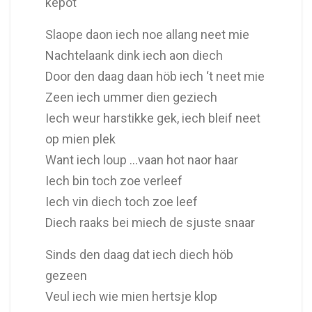
kepot
Slaope daon iech noe allang neet mie
Nachtelaank dink iech aon diech
Door den daag daan höb iech ‘t neet mie
Zeen iech ummer dien geziech
Iech weur harstikke gek, iech bleif neet
op mien plek
Want iech loup …vaan hot naor haar
Iech bin toch zoe verleef
Iech vin diech toch zoe leef
Diech raaks bei miech de sjuste snaar
Sinds den daag dat iech diech höb
gezeen
Veul iech wie mien hertsje klop