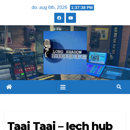
do. aug 6th, 2026
1:37:38 PM
Taai Taai – Iech hub